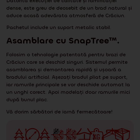
Datorită execuției de calitate și ramificației
dense, este greu de deosebit de un brad natural și
aduce acasă adevărata atmosferă de Crăciun.
Pachetul include un suport metalic stabil.
Asamblare cu
SnapTree
™.
Folosim o tehnologie patentată pentru brazi de
Crăciun care se deschid singuri. Sistemul permite
asamblarea și demontarea rapidă și ușoară a
bradului artificial. Așezați bradul pliat pe suport,
iar ramurile principale se vor deschide automat la
un unghi corect. Apoi modelați doar ramurile mici
după bunul plac.
Vă dorim sărbători de iarnă fermecătoare!