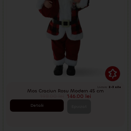
Livrare:
2-3 zile
Mos Craciun Rosu Modern 45 cm
198.00
lei
146.00
lei
Detalii
Epuizat