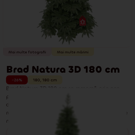
Mai multe fotografii
Mai multe mărimi
Brad Natura 3D 180 cm
-26%
180
,
180
cm
Brad Natura 3D 180 cm se remarcă prin ace
plate fine și un aspect elegant și combinație
de ace 3D PE și 2D PVC pentru un aspect
realist. Se potrivește perfect atât în interioare
moderne, cât și tradiționale.