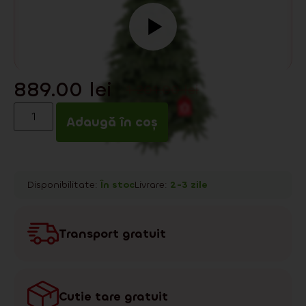
889.00
lei
1 201.00
lei
Adaugă în coș
Disponibilitate:
În stoc
Livrare:
2-3 zile
Transport gratuit
Cutie tare gratuit