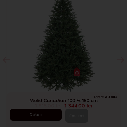
Livrare:
2-3 zile
D
Molid Canadian 100 % 150 cm
1 815.00
lei
1 344.00
lei
Detalii
Epuizat