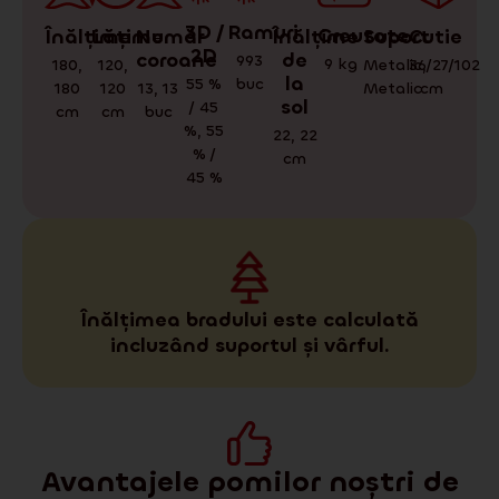
3D /
Ramuri
Greutate
Cutie
Suport
Înălțime
Număr
Înălțime
Lățime
2D
coroane
de
993
9
kg
36/27/102
Metalic
,
180
,
120
,
la
55 %
buc
cm
Metalic
180
13
,
13
120
sol
/ 45
cm
buc
cm
%
,
55
22
,
22
% /
cm
45 %
Înălțimea bradului este calculată
incluzând suportul și vârful.
Avantajele pomilor noștri de