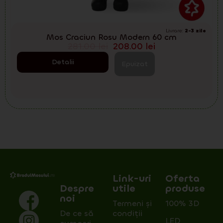
Livrare:
2-3 zile
Mos Craciun Rosu Modern 60 cm
281.00
lei
208.00
lei
Detalii
Epuizat
Link-uri
Oferta
Despre
utile
produse
noi
Termeni și
100% 3D
De ce să
condiții
LED