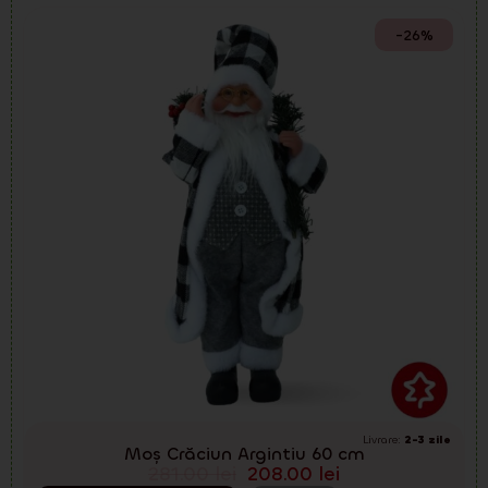
-26%
Livrare:
2-3 zile
Moș Crăciun Argintiu 60 cm
281.00
lei
208.00
lei