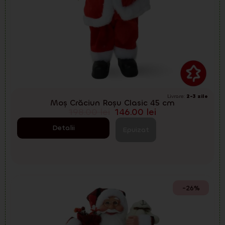
Livrare:
2-3 zile
Moș Crăciun Roșu Clasic 45 cm
198.00
lei
146.00
lei
Detalii
Epuizat
-26%