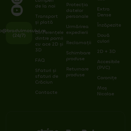
cumperi
Protecția
de la noi
Extra
datelor
Dense
Transport
personale
și plată
Înzăpezite
Urmărirea
fo@bradulmosului.ro
Dinferențele
expedierii
(24/7)
Două
dintre pomii
culori
Reclamații
cu ace 2D și
3D
2D + 3D
Schimbare
produse
FAQ
Accesibile
(PVC)
Returnare
Sfaturi și
produse
sfaturi de
Coronițe
Crăciun
Moș
Contacte
Nicolae