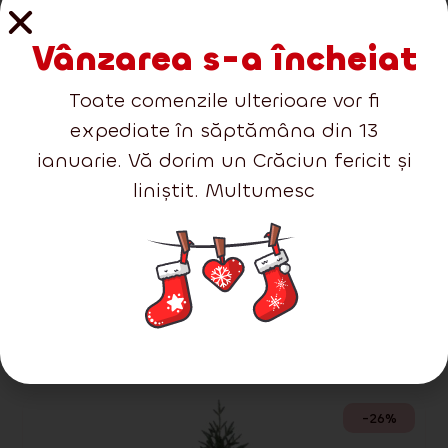
Mărimi accesibile
Vânzarea s-a încheiat
Toate comenzile ulterioare vor fi
expediate în săptămâna din 13
ianuarie. Vă dorim un Crăciun fericit și
liniștit. Multumesc
Colecție nouă de pomi de
Crăciun 2025!
Nu puteți da greș cu niciuna dintre gamele
noastre
-26%