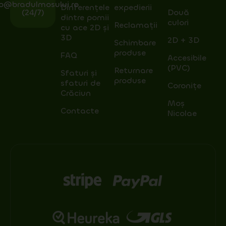
fo@bradulmosului.ro
Dinferențele
expedierii
(24/7)
Două
dintre pomii
culori
Reclamații
cu ace 2D și
3D
2D + 3D
Schimbare
produse
FAQ
Accesibile
(PVC)
Returnare
Sfaturi și
produse
sfaturi de
Coronițe
Crăciun
Moș
Contacte
Nicolae