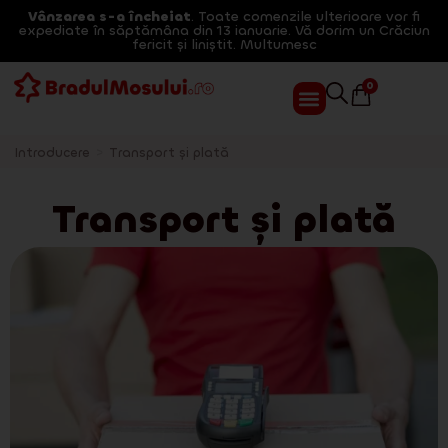
Vânzarea s-a încheiat
. Toate comenzile ulterioare vor fi
expediate în săptămâna din 13 ianuarie. Vă dorim un Crăciun
fericit și liniștit. Multumesc
0
Introducere
>
Transport și plată
Transport și plată