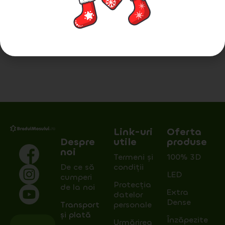
conducătorul auto al companiei de
transport la locul specificat de
către cumpărător în comandă
PayPal
– plata cu cardul bancar
sau contul PayPal
Link-uri
Oferta
Despre
utile
produse
noi
Termeni și
100% 3D
De ce să
condiții
LED
cumperi
Protecția
de la noi
Extra
datelor
Dense
Transport
personale
și plată
Înzăpezite
Urmărirea