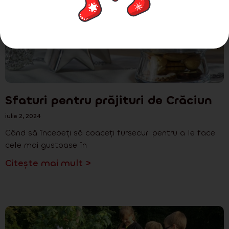
Sfaturi pentru prăjituri de Crăciun
iulie 2, 2024
Când să începeți să coaceți fursecuri pentru a le face
cele mai gustoase în
Citește mai mult >