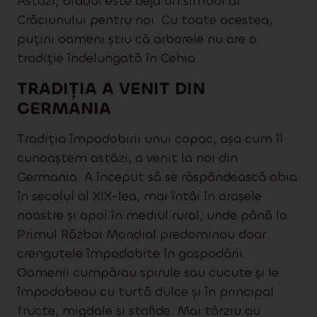
Astăzi, bradul este deja un simbol al
Crăciunului pentru noi. Cu toate acestea,
puțini oameni știu că arborele nu are o
tradiție îndelungată în Cehia.
TRADIȚIA A VENIT DIN
GERMANIA
Tradiția împodobirii unui copac, așa cum îl
cunoaștem astăzi, a venit la noi din
Germania. A început să se răspândească abia
în secolul al XIX-lea, mai întâi în orașele
noastre și apoi în mediul rural, unde până la
Primul Război Mondial predominau doar
crenguțele împodobite în gospodării.
Oamenii cumpărau spirule sau cucute și le
împodobeau cu turtă dulce și în principal
fructe, migdale și stafide. Mai târziu au