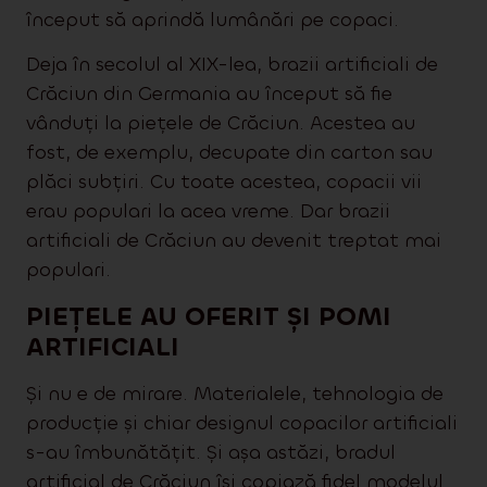
început să aprindă lumânări pe copaci.
Deja în secolul al XIX-lea, brazii artificiali de
Crăciun din Germania au început să fie
vânduți la piețele de Crăciun. Acestea au
fost, de exemplu, decupate din carton sau
plăci subțiri. Cu toate acestea, copacii vii
erau populari la acea vreme. Dar brazii
artificiali de Crăciun au devenit treptat mai
populari.
PIEȚELE AU OFERIT ȘI POMI
ARTIFICIALI
Și nu e de mirare. Materialele, tehnologia de
producție și chiar designul copacilor artificiali
s-au îmbunătățit. Și așa astăzi, bradul
artificial de Crăciun își copiază fidel modelul