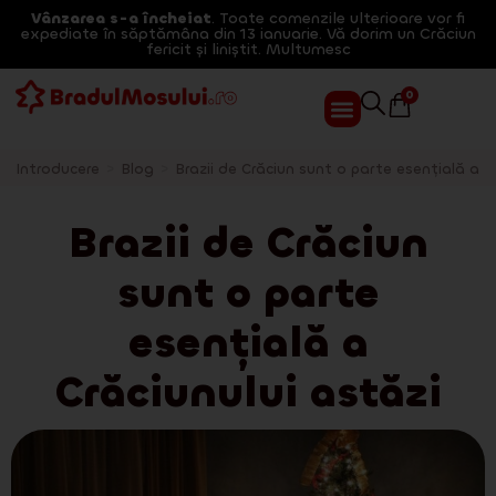
Vânzarea s-a încheiat
. Toate comenzile ulterioare vor fi
expediate în săptămâna din 13 ianuarie. Vă dorim un Crăciun
fericit și liniștit. Multumesc
0
Introducere
>
Blog
>
Brazii de Crăciun sunt o parte esențială a C
Brazii de Crăciun
sunt o parte
esențială a
Crăciunului astăzi