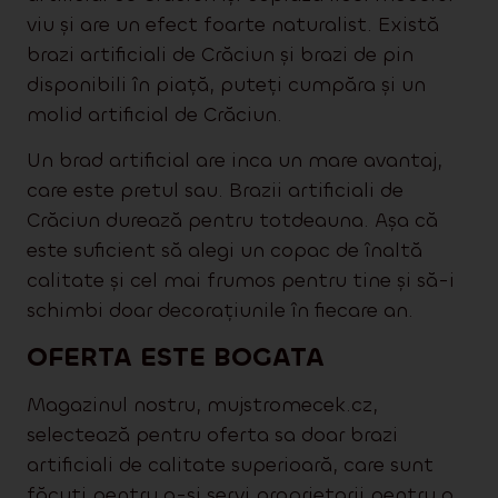
viu și are un efect foarte naturalist. Există
brazi artificiali de Crăciun și brazi de pin
disponibili în piață, puteți cumpăra și un
molid artificial de Crăciun.
Un brad artificial are inca un mare avantaj,
care este pretul sau. Brazii artificiali de
Crăciun durează pentru totdeauna. Așa că
este suficient să alegi un copac de înaltă
calitate și cel mai frumos pentru tine și să-i
schimbi doar decorațiunile în fiecare an.
OFERTA ESTE BOGATA
Magazinul nostru, mujstromecek.cz,
selectează pentru oferta sa doar brazi
artificiali de calitate superioară, care sunt
făcuți pentru a-și servi proprietarii pentru o