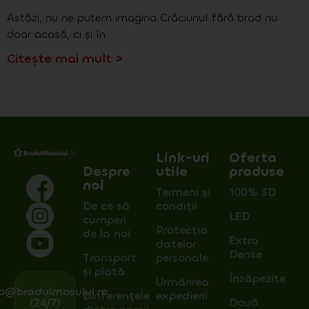
Astăzi, nu ne putem imagina Crăciunul fără brad nu
doar acasă, ci și în
Citește mai mult >
Link-uri
Oferta
Despre
utile
produse
noi
Termeni și
100% 3D
De ce să
condiții
LED
cumperi
Protecția
de la noi
Extra
datelor
Dense
Transport
personale
și plată
Înzăpezite
Urmărirea
fo@bradulmosului.ro
Dinferențele
expedierii
(24/7)
Două