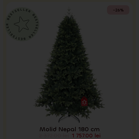
-26%
Molid Nepal 180 cm
2 372.00
lei
1 757.00
lei