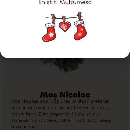
liniștit. Multumesc
Moș Nicolae
Moș Nicolae sau Moș Crăciun dacă preferați,
este un accesoriu de interior frumos și drăguț
pentru brad. Este disponibil în mai multe
dimensiuni și modele, astfel încât își va alege
ceva fiecare.