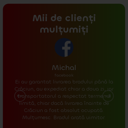
Mii de clienți
mulțumiți
Michal
facebook
Ei au garantat livrarea bradului până la
La r
Crăciun, au expediat chiar a doua zi, iar
poz
transportatorul a respectat termenul
un 
limită, chiar dacă livrarea înainte de
unul
Crăciun a fost absolut ocupată.
Mulțumesc. Bradul arată uimitor.
con