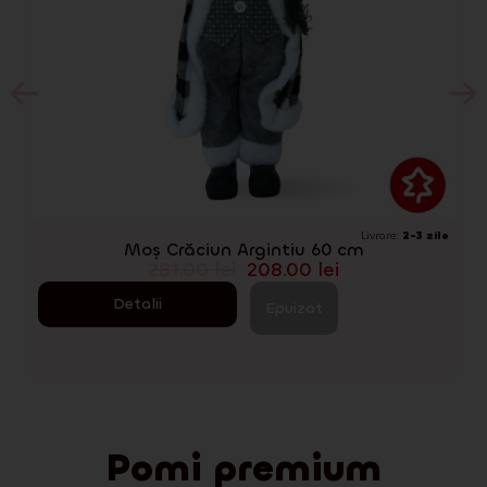
Livrare:
2-3 zile
Moș Crăciun Argintiu 60 cm
281.00
lei
208.00
lei
Detalii
Epuizat
Pomi premium