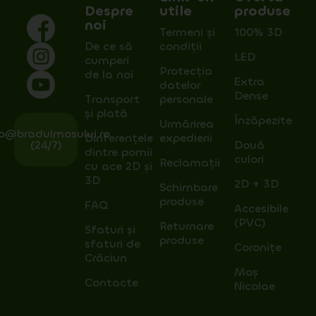
Despre
utile
produse
noi
Termeni și
100% 3D
De ce să
condiții
LED
cumperi
Protecția
de la noi
Extra
datelor
Dense
Transport
personale
și plată
Înzăpezite
Urmărirea
fo@bradulmosului.ro
Dinferențele
expedierii
(24/7)
Două
dintre pomii
culori
Reclamații
cu ace 2D și
3D
2D + 3D
Schimbare
produse
FAQ
Accesibile
(PVC)
Returnare
Sfaturi și
produse
sfaturi de
Coronițe
Crăciun
Moș
Contacte
Nicolae