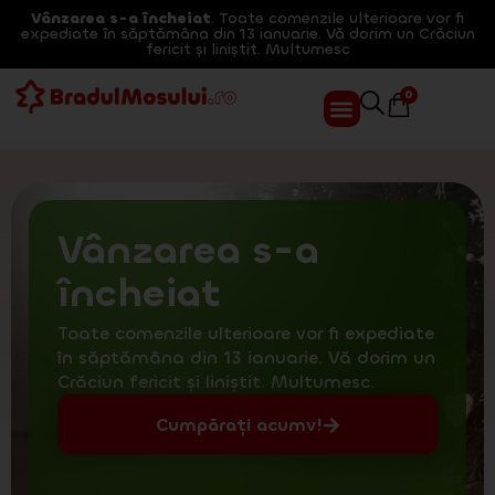
Vânzarea s-a încheiat
. Toate comenzile ulterioare vor fi
expediate în săptămâna din 13 ianuarie. Vă dorim un Crăciun
fericit și liniștit. Multumesc
0
Vânzarea s-a
încheiat
Toate comenzile ulterioare vor fi expediate
în săptămâna din 13 ianuarie. Vă dorim un
Crăciun fericit și liniștit. Multumesc.
Cumpărați acumv!