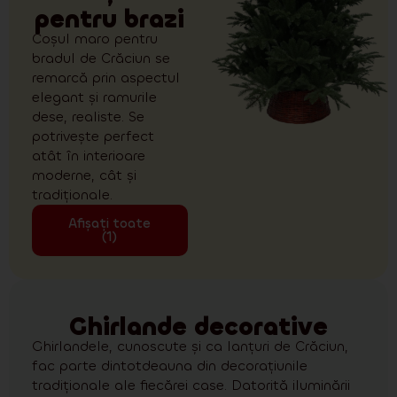
pentru brazi
Coșul maro pentru
bradul de Crăciun se
remarcă prin aspectul
elegant și ramurile
dese, realiste. Se
potrivește perfect
atât în interioare
moderne, cât și
tradiționale.
Afișați toate
(1)
Ghirlande decorative
Ghirlandele, cunoscute și ca lanțuri de Crăciun,
fac parte dintotdeauna din decorațiunile
tradiționale ale fiecărei case. Datorită iluminării