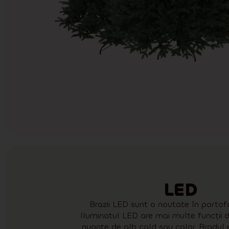
LED
Brazii LED sunt o noutate în portofo
Iluminatul LED are mai multe funcții d
nuanțe de alb cald sau color. Bradul