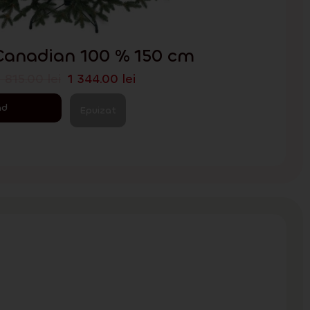
Canadian 100 % 150 cm
1 815.00
lei
1 344.00
lei
ad
Epuizat