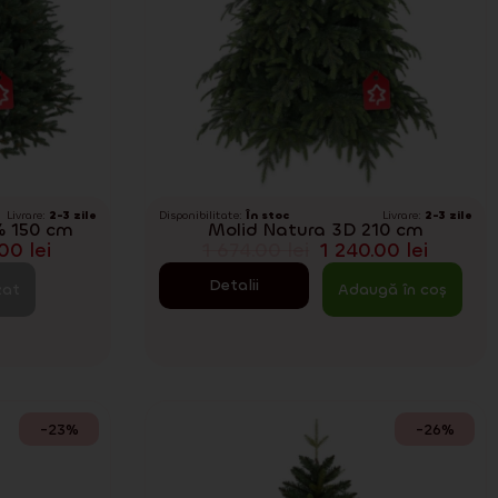
Livrare:
2-3 zile
Disponibilitate:
În stoc
Livrare:
2-3 zile
% 150 cm
Molid Natura 3D 210 cm
.00
lei
1 674.00
lei
1 240.00
lei
Detalii
zat
Adaugă în coș
-23%
-26%