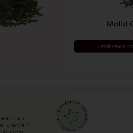
Molid 
Detalii despre br
liul nostru.
e iluminare în
 este complet