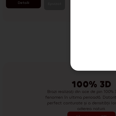
Detalii
Detali
Epuizat
Nu
100% 3D
Brazi realizați din ace de pin 100%
fenomen în ultima perioadă. Datorit
perfect conturate și a densității lor,
adierea naturii.