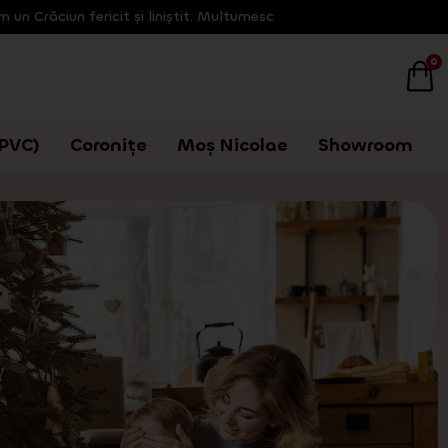
 un Crăciun fericit și liniștit. Multumesc
0
(PVC)
Coronițe
Moș Nicolae
Showroom