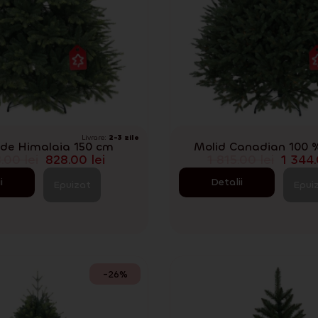
Livrare:
2-3 zile
 de Himalaia 150 cm
Molid Canadian 100 
8.00
lei
828.00
lei
1 815.00
lei
1 344
i
Detalii
Epuizat
Epui
-26%