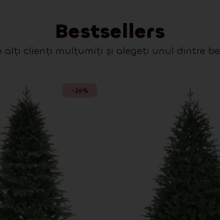
Bestsellers
 alți clienți mulțumiți și alegeți unul dintre be
-26%