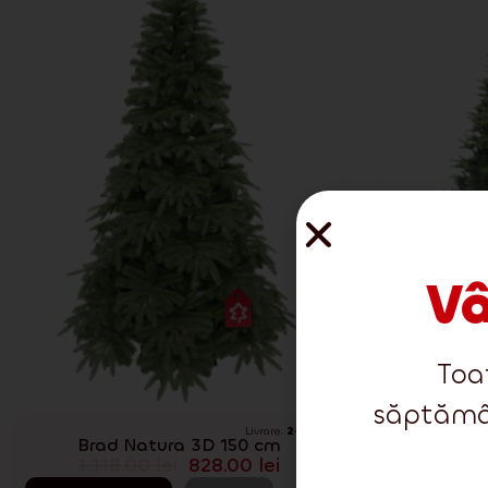
Vâ
Toat
săptămân
Livrare:
2-3 zile
Disponibilitate:
Î
Brad Natura 3D 150 cm
Mo
1 118.00
lei
828.00
lei
2 37