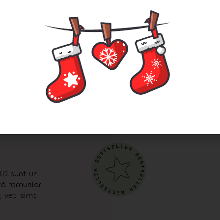
i
Detalii
Adaugă în coș
Epui
Pomi premium
 puteți da greș cu niciuna dintre gamele noas
 3D sunt un
ă ramurilor
 veți simți