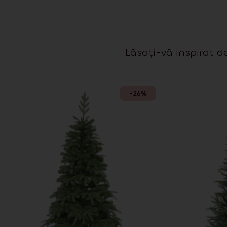
Lăsați-vă inspirat de
-26%