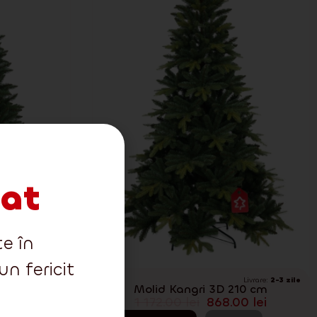
iat
te în
n fericit
Livrare:
2-3 zile
Livrare:
2-3 zile
210 cm
Molid Kangri 3D 210 cm
00
lei
1 172.00
lei
868.00
lei