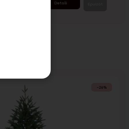
Detalii
zat
Epuizat
tre
-26%