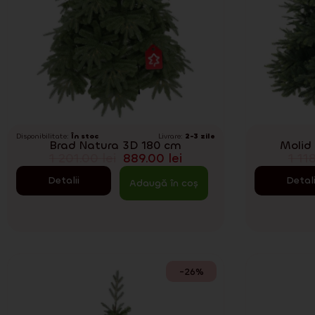
Disponibilitate:
În stoc
Livrare:
2-3 zile
Brad Natura 3D 180 cm
Molid
1 201.00
lei
889.00
lei
1 11
Detalii
Detali
Adaugă în coș
-26%