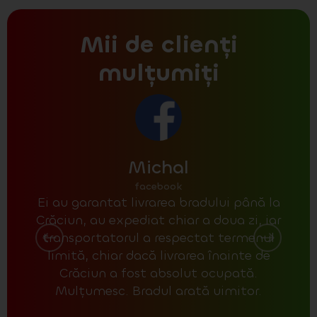
Mii de clienți
mulțumiți
Michal
facebook
Ei au garantat livrarea bradului până la
La r
Crăciun, au expediat chiar a doua zi, iar
poz
transportatorul a respectat termenul
un 
limită, chiar dacă livrarea înainte de
unul
Crăciun a fost absolut ocupată.
Mulțumesc. Bradul arată uimitor.
con