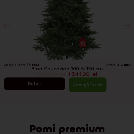
Disponibilitate:
În stoc
Livrare:
2-3 zile
Brad Caucazian 100 % 150 cm
1 815.00
lei
1 344.00
lei
Detalii
Adaugă în coș
Pomi premium