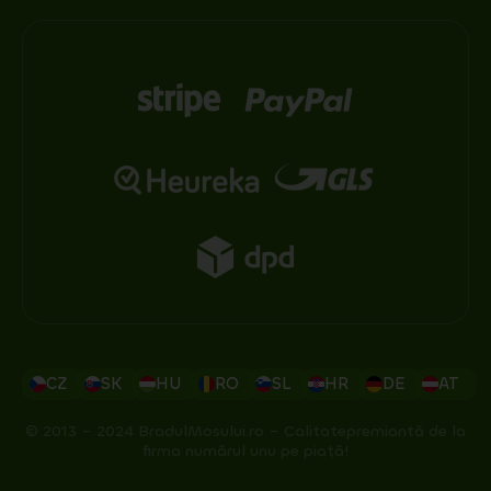
CZ
SK
HU
RO
SL
HR
DE
AT
© 2013 – 2024 BradulMosului.ro – Calitatepremiantă de la
firma numărul unu pe piață!