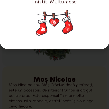
liniștit. Multumesc
Moș Nicolae
Moș Nicolae sau Moș Crăciun dacă preferați,
este un accesoriu de interior frumos și drăguț
pentru brad. Este disponibil în mai multe
dimensiuni și modele, astfel încât își va alege
ceva fiecare.