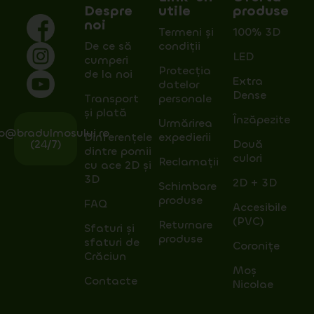
Despre
utile
produse
noi
Termeni și
100% 3D
De ce să
condiții
LED
cumperi
Protecția
de la noi
Extra
datelor
Dense
Transport
personale
și plată
Înzăpezite
Urmărirea
fo@bradulmosului.ro
Dinferențele
expedierii
(24/7)
Două
dintre pomii
culori
Reclamații
cu ace 2D și
3D
2D + 3D
Schimbare
produse
FAQ
Accesibile
(PVC)
Returnare
Sfaturi și
produse
sfaturi de
Coronițe
Crăciun
Moș
Contacte
Nicolae