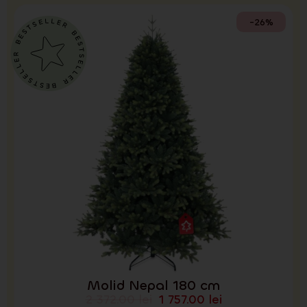
-26%
Molid Nepal 180 cm
2 372.00
lei
1 757.00
lei