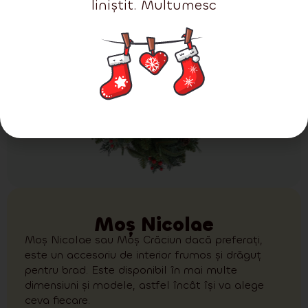
liniștit. Multumesc
Moș Nicolae
Moș Nicolae sau Moș Crăciun dacă preferați,
este un accesoriu de interior frumos și drăguț
pentru brad. Este disponibil în mai multe
dimensiuni și modele, astfel încât își va alege
ceva fiecare.