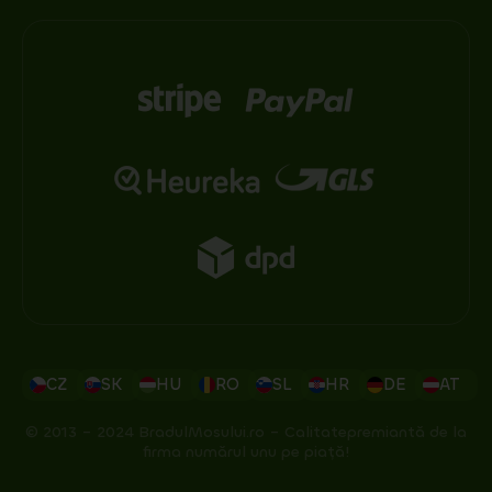
CZ
SK
HU
RO
SL
HR
DE
AT
© 2013 – 2024 BradulMosului.ro – Calitatepremiantă de la
firma numărul unu pe piață!