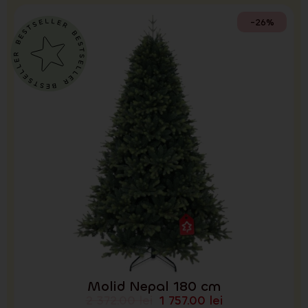
-26%
Molid Nepal 180 cm
2 372.00
lei
1 757.00
lei