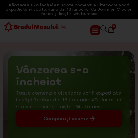
Vânzarea s-a încheiat
. Toate comenzile ulterioare vor fi
expediate în săptămâna din 13 ianuarie. Vă dorim un Crăciun
fericit și liniștit. Multumesc
0
Vânzarea s-a
încheiat
Toate comenzile ulterioare vor fi expediate
în săptămâna din 13 ianuarie. Vă dorim un
Crăciun fericit și liniștit. Multumesc.
Cumpărați acumv!