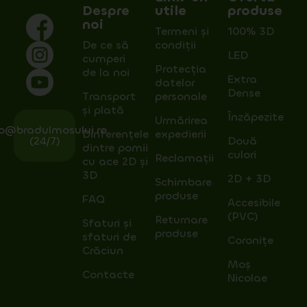
Despre
utile
produse
noi
Termeni și
100% 3D
De ce să
condiții
LED
cumperi
Protecția
de la noi
Extra
datelor
Dense
Transport
personale
și plată
Înzăpezite
Urmărirea
fo@bradulmosului.ro
Dinferențele
expedierii
(24/7)
Două
dintre pomii
culori
Reclamații
cu ace 2D și
3D
2D + 3D
Schimbare
produse
FAQ
Accesibile
(PVC)
Returnare
Sfaturi și
produse
sfaturi de
Coronițe
Crăciun
Moș
Contacte
Nicolae