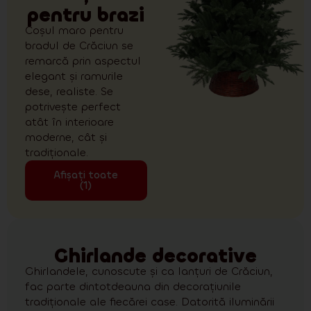
pentru brazi
Coșul maro pentru
bradul de Crăciun se
remarcă prin aspectul
elegant și ramurile
dese, realiste. Se
potrivește perfect
atât în interioare
moderne, cât și
tradiționale.
Afișați toate
(1)
Ghirlande decorative
Ghirlandele, cunoscute și ca lanțuri de Crăciun,
fac parte dintotdeauna din decorațiunile
tradiționale ale fiecărei case. Datorită iluminării