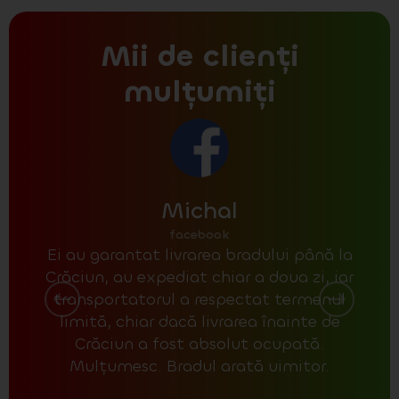
Mii de clienți
mulțumiți
Michal
facebook
Ei au garantat livrarea bradului până la
La r
Crăciun, au expediat chiar a doua zi, iar
poz
transportatorul a respectat termenul
un 
limită, chiar dacă livrarea înainte de
unul
Crăciun a fost absolut ocupată.
Mulțumesc. Bradul arată uimitor.
con