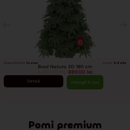
Disponibilitate:
În stoc
Livrare:
2-3 zile
Brad Natura 3D 180 cm
1 201.00
lei
889.00
lei
Detalii
Adaugă în coș
Pomi premium