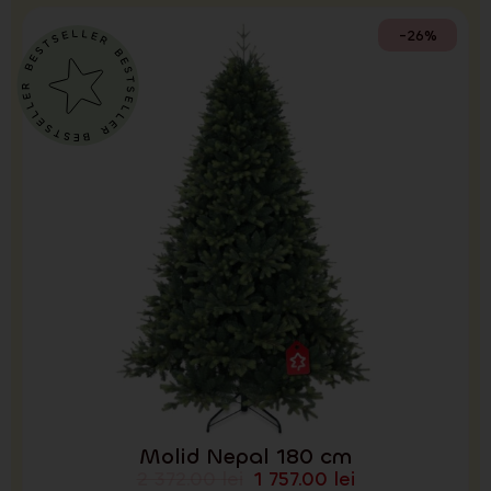
-26%
Molid Nepal 180 cm
2 372.00
lei
1 757.00
lei