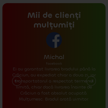
Mii de clienți
mulțumiți
Michal
facebook
Ei au garantat livrarea bradului până la
La r
Crăciun, au expediat chiar a doua zi, iar
poz
transportatorul a respectat termenul
un 
limită, chiar dacă livrarea înainte de
unul
Crăciun a fost absolut ocupată.
Mulțumesc. Bradul arată uimitor.
con