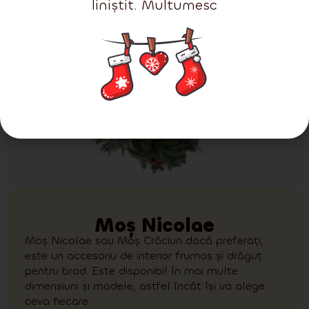
liniștit. Multumesc
Moș Nicolae
Moș Nicolae sau Moș Crăciun dacă preferați,
este un accesoriu de interior frumos și drăguț
pentru brad. Este disponibil în mai multe
dimensiuni și modele, astfel încât își va alege
ceva fiecare.