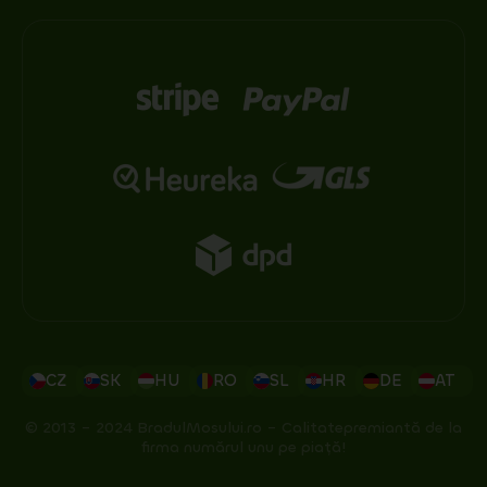
CZ
SK
HU
RO
SL
HR
DE
AT
© 2013 – 2024 BradulMosului.ro – Calitatepremiantă de la
firma numărul unu pe piață!