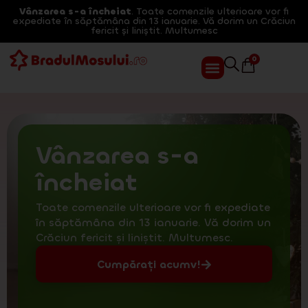
Vânzarea s-a încheiat
. Toate comenzile ulterioare vor fi
expediate în săptămâna din 13 ianuarie. Vă dorim un Crăciun
fericit și liniștit. Multumesc
0
Vânzarea s-a
încheiat
Toate comenzile ulterioare vor fi expediate
în săptămâna din 13 ianuarie. Vă dorim un
Crăciun fericit și liniștit. Multumesc.
Cumpărați acumv!