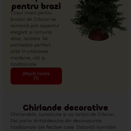
pentru brazi
Coșul maro pentru
bradul de Crăciun se
remarcă prin aspectul
elegant și ramurile
dese, realiste. Se
potrivește perfect
atât în interioare
moderne, cât și
tradiționale.
Afișați toate
(1)
Ghirlande decorative
Ghirlandele, cunoscute și ca lanțuri de Crăciun,
fac parte dintotdeauna din decorațiunile
tradiționale ale fiecărei case. Datorită iluminării