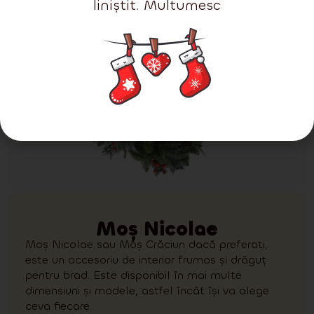
liniștit. Multumesc
Moș Nicolae
Moș Nicolae sau Moș Crăciun dacă preferați,
este un accesoriu de interior frumos și drăguț
pentru brad. Este disponibil în mai multe
dimensiuni și modele, astfel încât își va alege
ceva fiecare.