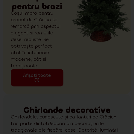
pentru brazi
Coșul maro pentru
bradul de Crăciun se
remarcă prin aspectul
elegant și ramurile
dese, realiste. Se
potrivește perfect
atât în interioare
moderne, cât și
tradiționale.
Afișați toate
(1)
Ghirlande decorative
Ghirlandele, cunoscute și ca lanțuri de Crăciun,
fac parte dintotdeauna din decorațiunile
tradiționale ale fiecărei case. Datorită iluminării