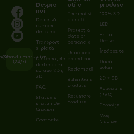
Despre
utile
produse
noi
Termeni și
100% 3D
De ce să
condiții
LED
cumperi
Protecția
de la noi
Extra
datelor
Dense
Transport
personale
și plată
Înzăpezite
Urmărirea
fo@bradulmosului.ro
Dinferențele
expedierii
(24/7)
Două
dintre pomii
culori
Reclamații
cu ace 2D și
3D
2D + 3D
Schimbare
produse
FAQ
Accesibile
(PVC)
Returnare
Sfaturi și
produse
sfaturi de
Coronițe
Crăciun
Moș
Contacte
Nicolae