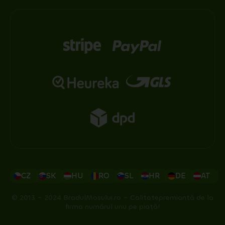
CZ
SK
HU
RO
SL
HR
DE
AT
© 2013 – 2024 BradulMosului.ro – Calitatepremiantă de la
firma numărul unu pe piață!