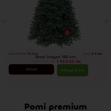
Disponibilitate:
În stoc
Livrare:
2-3 zile
Brad Oregon 180 cm
2 651.00
lei
1 963.00
lei
Detalii
Adaugă în coș
Pomi premium