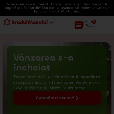
Vânzarea s-a încheiat
. Toate comenzile ulterioare vor fi
expediate în săptămâna din 13 ianuarie. Vă dorim un Crăciun
fericit și liniștit. Multumesc
0
Vânzarea s-a
încheiat
Toate comenzile ulterioare vor fi expediate
în săptămâna din 13 ianuarie. Vă dorim un
Crăciun fericit și liniștit. Multumesc.
Cumpărați acumv!