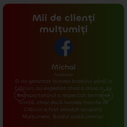
Mii de clienți
mulțumiți
Michal
facebook
Ei au garantat livrarea bradului până la
La r
Crăciun, au expediat chiar a doua zi, iar
poz
transportatorul a respectat termenul
un 
limită, chiar dacă livrarea înainte de
unul
Crăciun a fost absolut ocupată.
Mulțumesc. Bradul arată uimitor.
con