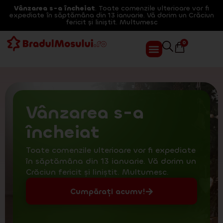
Vânzarea s-a încheiat
. Toate comenzile ulterioare vor fi
expediate în săptămâna din 13 ianuarie. Vă dorim un Crăciun
fericit și liniștit. Multumesc
0
Vânzarea s-a
încheiat
Toate comenzile ulterioare vor fi expediate
în săptămâna din 13 ianuarie. Vă dorim un
Crăciun fericit și liniștit. Multumesc.
Cumpărați acumv!