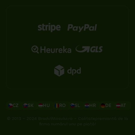
CZ
SK
HU
RO
SL
HR
DE
AT
© 2013 – 2024 BradulMosului.ro – Calitatepremiantă de la
firma numărul unu pe piață!