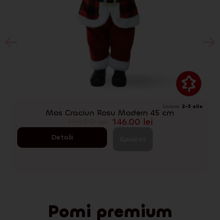
Livrare:
2-3 zile
D
Mos Craciun Rosu Modern 45 cm
198.00
lei
146.00
lei
Detalii
Epuizat
Pomi premium