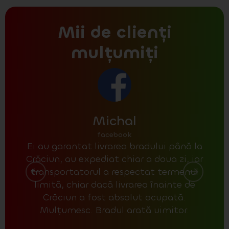
Mii de clienți
mulțumiți
Michal
facebook
Ei au garantat livrarea bradului până la
La r
Crăciun, au expediat chiar a doua zi, iar
poz
transportatorul a respectat termenul
un 
limită, chiar dacă livrarea înainte de
unul
Crăciun a fost absolut ocupată.
Mulțumesc. Bradul arată uimitor.
con