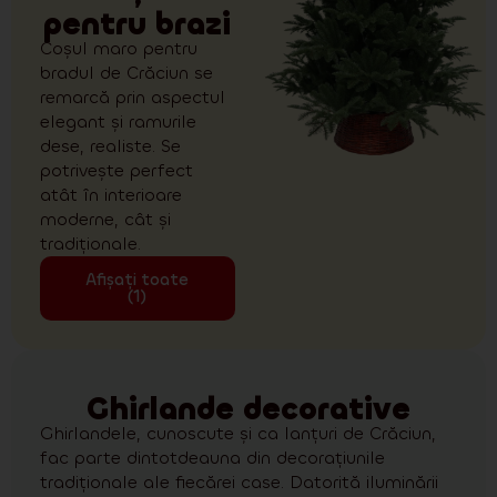
pentru brazi
Coșul maro pentru
bradul de Crăciun se
remarcă prin aspectul
elegant și ramurile
dese, realiste. Se
potrivește perfect
atât în interioare
moderne, cât și
tradiționale.
Afișați toate
(1)
Ghirlande decorative
Ghirlandele, cunoscute și ca lanțuri de Crăciun,
fac parte dintotdeauna din decorațiunile
tradiționale ale fiecărei case. Datorită iluminării