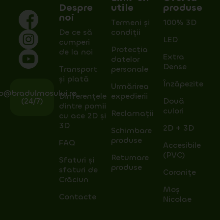
Despre
utile
produse
noi
Termeni și
100% 3D
De ce să
condiții
LED
cumperi
Protecția
de la noi
Extra
datelor
Dense
Transport
personale
și plată
Înzăpezite
Urmărirea
fo@bradulmosului.ro
Dinferențele
expedierii
(24/7)
Două
dintre pomii
culori
Reclamații
cu ace 2D și
3D
2D + 3D
Schimbare
produse
FAQ
Accesibile
(PVC)
Returnare
Sfaturi și
produse
sfaturi de
Coronițe
Crăciun
Moș
Contacte
Nicolae