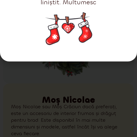
liniștit. Multumesc
Moș Nicolae
Moș Nicolae sau Moș Crăciun dacă preferați,
este un accesoriu de interior frumos și drăguț
pentru brad. Este disponibil în mai multe
dimensiuni și modele, astfel încât își va alege
ceva fiecare.