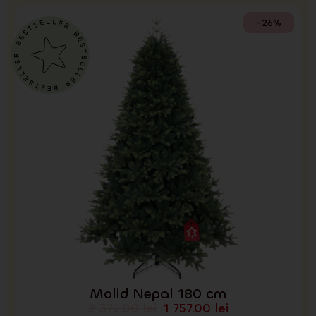
-26%
Molid Nepal 180 cm
2 372.00
lei
1 757.00
lei